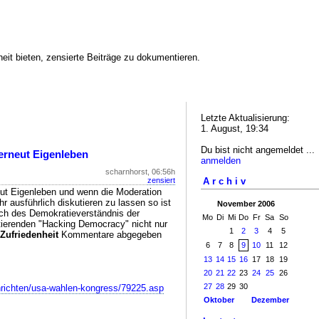
eit bieten, zensierte Beiträge zu dokumentieren.
Letzte Aktualisierung:
1. August, 19:34
Du bist nicht angemeldet ...
erneut Eigenleben
anmelden
scharnhorst, 06:56h
Archiv
zensiert
eut Eigenleben und wenn die Moderation
r ausführlich diskutieren zu lassen so ist
November 2006
ich des Demokratieverständnis der
Mo
Di
Mi
Do
Fr
Sa
So
tierenden "Hacking Democracy" nicht nur
1
2
3
4
5
 Zufriedenheit
Kommentare abgegeben
6
7
8
9
10
11
12
13
14
15
16
17
18
19
20
21
22
23
24
25
26
27
28
29
30
chrichten/usa-wahlen-kongress/79225.asp
Oktober
Dezember