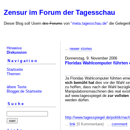
Zensur im Forum der Tagesschau
Dieser Blog soll Usern
des Forums
von
"meta.tagesschau.de"
die Gelegenh
Hinweise
...
newer stories
Diskussion
Donnerstag, 9. November 2006
Navigation
Floridas Wahlcomputer führten 
Startseite
Themen
Ja Floridas Wahlcomputer führten ern
sich bemüht hat
dies vor der Wahl seh
ältere Texte
zu hoffen, dass nach der Wahl bezügl
Blogger.de Startseite
Manipulationsmaschinen des real exis
auf www.tagesspiegel.de
zur vollsten
werden dürfen.
Suche
http://www.tagesspiegel.de/politik/na
...
link
(0 Kommentare) ...
comment