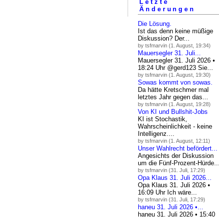
Letzte
Änderungen
Die Lösung.
Ist das denn keine müßige
Diskussion? Der...
by tsfmarvin (1. August, 19:34)
Mauersegler 31. Juli...
Mauersegler 31. Juli 2026 •
18:24 Uhr @gerd123 Sie...
by tsfmarvin (1. August, 19:30)
Sowas kommt von sowas.
Da hätte Kretschmer mal
letztes Jahr gegen das...
by tsfmarvin (1. August, 19:28)
Von KI und Bullshit-Jobs
KI ist Stochastik,
Wahrscheinlichkeit - keine
Intelligenz....
by tsfmarvin (1. August, 12:11)
Unser Wahlrecht befördert...
Angesichts der Diskussion
um die Fünf-Prozent-Hürde..
by tsfmarvin (31. Juli, 17:29)
Opa Klaus 31. Juli 2026...
Opa Klaus 31. Juli 2026 •
16:09 Uhr Ich wäre...
by tsfmarvin (31. Juli, 17:29)
haneu 31. Juli 2026 •...
haneu 31. Juli 2026 • 15:40