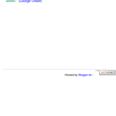
wollen." (
George Orwell
)
Hosted by
Blogger.de
-