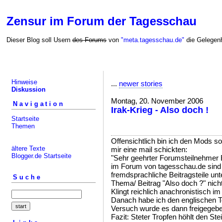
Zensur im Forum der Tagesschau
Dieser Blog soll Usern
des Forums
von
"meta.tagesschau.de"
die Gelegenh
Hinweise
...
newer stories
Diskussion
Montag, 20. November 2006
Navigation
Irak-Krieg - Also doch !
Startseite
Themen
Offensichtlich bin ich den Mods s
ältere Texte
mir eine mail schickten:
Blogger.de Startseite
"Sehr geehrter Forumsteilnehmer
im Forum von tagesschau.de sind 
fremdsprachliche Beitragsteile un
Suche
Thema/ Beitrag "Also doch ?" nicht 
Klingt reichlich anachronistisch im 
Danach habe ich den englischen 
Versuch wurde es dann freigegebe
Fazit: Steter Tropfen höhlt den Stei