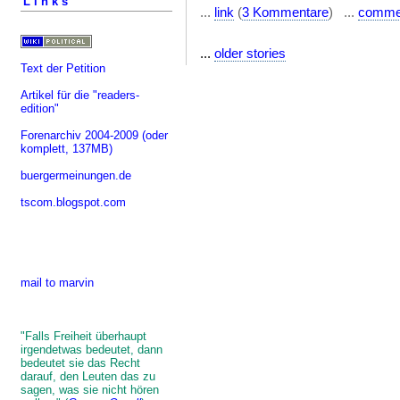
Links
...
link
(
3 Kommentare
) ...
comme
...
older stories
Text der Petition
Artikel für die "readers-
edition"
Forenarchiv 2004-2009
(oder
komplett, 137MB)
buergermeinungen.de
tscom.blogspot.com
mail to marvin
"Falls Freiheit überhaupt
irgendetwas bedeutet, dann
bedeutet sie das Recht
darauf, den Leuten das zu
sagen, was sie nicht hören