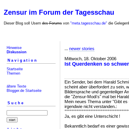
Zensur im Forum der Tagesschau
Dieser Blog soll Usern
des Forums
von
"meta.tagesschau.de"
die Gelegenh
Hinweise
...
newer stories
Diskussion
Mittwoch, 18. Oktober 2006
Navigation
Ist Querdenken so schwer
Startseite
Themen
Ein Sender, bei dem Harald Schmi
ältere Texte
scheint aber überfordert zu sein,
Blogger.de Startseite
Bildersprache und gegenteiliger Ar
die "Zensur-Modi's" mal bei Hara
Mein neues Thema unter "Gibt es 
Suche
irgendwie nicht verstanden.:
°°°°°°°°°°°°°°°°°°°°°°°°°°°°°°°°°°°°°
Ja, es gibt eine Unterschicht !
Bekanntlich bedarf es einer gewis