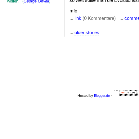
so weit sollte man die Evolutionssl
wollen." (
George Orwell
)
mfg
...
link
(0 Kommentare) ...
comme
...
older stories
Hosted by
Blogger.de
-