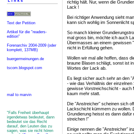
Links
richtig hält. Nur, wenn die Grundie
Lack !
Bei richtiger Anwendung sieht man
kann sich wohlig im Sonnenlicht sp
Text der Petition
Artikel für die "readers-
So manch kleiner Grundierungstrop
edition"
mal gross bin, möchte ich auch L
Übermasses an einem gewissen "P
Forenarchiv 2004-2009
(oder
nicht in Erfüllung gehen.
komplett, 137MB)
Wollen wir mal alle hoffen, dass d
buergermeinungen.de
braune Blasen schlägt, sonst ist 
tscom.blogspot.com
Wortes der Lack ab.
Es liegt sicher auch sehr an den "
- wie das Verhältnis der einzelnen
gewisse Vorstreichschicht - auch M
kaum mehr statt.
mail to marvin
Die "Anstreicher" scheinen sich of
Lackschicht kümmern zu wollen. Die
"Falls Freiheit überhaupt
Grundierung heisst es dann dafür 
irgendetwas bedeutet, dann
streichen !"
bedeutet sie das Recht
darauf, den Leuten das zu
Einige nennen die "Anstreicher" i
sagen, was sie nicht hören