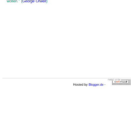
wollen." (
George Orwell
)
Hosted by
Blogger.de
-