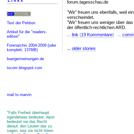
Links
forum.tagesschau.de
"Wir" freuen uns ebenfalls, weil 
verschwindet.
"Wir" freuen uns weniger über da
Text der Petition
der öffentlich-rechtlichen ARD.
Artikel für die "readers-
...
link
(
19 Kommentare
) ...
comm
edition"
Forenarchiv 2004-2009
(oder
...
older stories
komplett, 137MB)
buergermeinungen.de
tscom.blogspot.com
mail to marvin
"Falls Freiheit überhaupt
irgendetwas bedeutet, dann
bedeutet sie das Recht
darauf, den Leuten das zu
sagen, was sie nicht hören