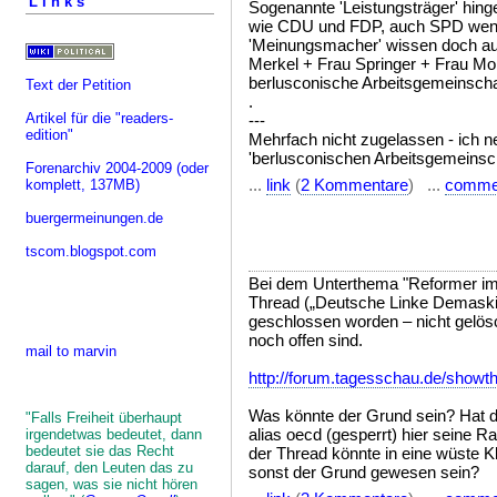
Links
Sogenannte 'Leistungsträger' hi
wie CDU und FDP, auch SPD wenn s
'Meinungsmacher' wissen doch auc
Merkel + Frau Springer + Frau Mohn
berlusconische Arbeitsgemeinschaf
Text der Petition
.
Artikel für die "readers-
---
edition"
Mehrfach nicht zugelassen - ich n
'berlusconischen Arbeitsgemeinschaf
Forenarchiv 2004-2009
(oder
...
link
(
2 Kommentare
) ...
comme
komplett, 137MB)
buergermeinungen.de
tscom.blogspot.com
Bei dem Unterthema "Reformer im I
Thread („Deutsche Linke Demaski
geschlossen worden – nicht gelösc
noch offen sind.
mail to marvin
http://forum.tagesschau.de/show
Was könnte der Grund sein? Hat de
"Falls Freiheit überhaupt
alias oecd (gesperrt) hier seine 
irgendetwas bedeutet, dann
bedeutet sie das Recht
der Thread könnte in eine wüste 
darauf, den Leuten das zu
sonst der Grund gewesen sein?
sagen, was sie nicht hören