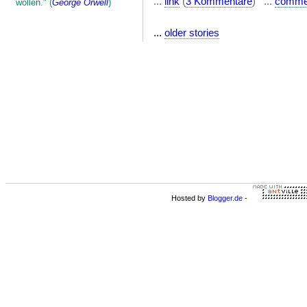
...
link
(
3 Kommentare
) ...
comme
wollen." (
George Orwell
)
...
older stories
Hosted by
Blogger.de
-