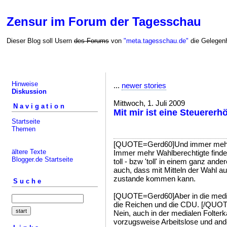
Zensur im Forum der Tagesschau
Dieser Blog soll Usern
des Forums
von
"meta.tagesschau.de"
die Gelegenh
Hinweise
...
newer stories
Diskussion
Mittwoch, 1. Juli 2009
Navigation
Mit mir ist eine Steuererh
Startseite
Themen
[QUOTE=Gerd60]Und immer mehr W
ältere Texte
Immer mehr Wahlberechtigte finde
Blogger.de Startseite
toll - bzw 'toll' in einem ganz and
auch, dass mit Mitteln der Wahl auc
zustande kommen kann.
Suche
[QUOTE=Gerd60]Aber in die media
die Reichen und die CDU. [/QUO
Nein, auch in der medialen Folter
vorzugsweise Arbeitslose und an