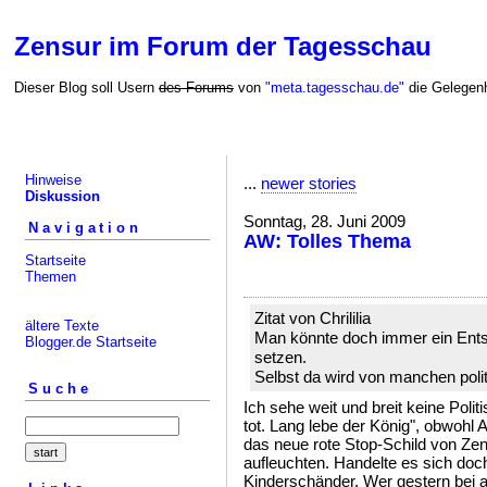
Zensur im Forum der Tagesschau
Dieser Blog soll Usern
des Forums
von
"meta.tagesschau.de"
die Gelegenh
Hinweise
...
newer stories
Diskussion
Sonntag, 28. Juni 2009
Navigation
AW: Tolles Thema
Startseite
Themen
Zitat von Chrililia
ältere Texte
Man könnte doch immer ein Ent
Blogger.de Startseite
setzen.
Selbst da wird von manchen politi
Suche
Ich sehe weit und breit keine Poli
tot. Lang lebe der König", obwohl 
das neue rote Stop-Schild von Ze
aufleuchten. Handelte es sich doc
Kinderschänder. Wer gestern bei a