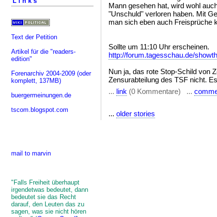
Links
Mann gesehen hat, wird wohl auch 
"Unschuld" verloren haben. Mit G
man sich eben auch Freisprüche k
Text der Petition
Sollte um 11:10 Uhr erscheinen.
Artikel für die "readers-
http://forum.tagesschau.de/show
edition"
Nun ja, das rote Stop-Schild von Z
Forenarchiv 2004-2009
(oder
Zensurabteilung des TSF nicht. Es
komplett, 137MB)
...
link
(0 Kommentare) ...
comme
buergermeinungen.de
tscom.blogspot.com
...
older stories
mail to marvin
"Falls Freiheit überhaupt
irgendetwas bedeutet, dann
bedeutet sie das Recht
darauf, den Leuten das zu
sagen, was sie nicht hören