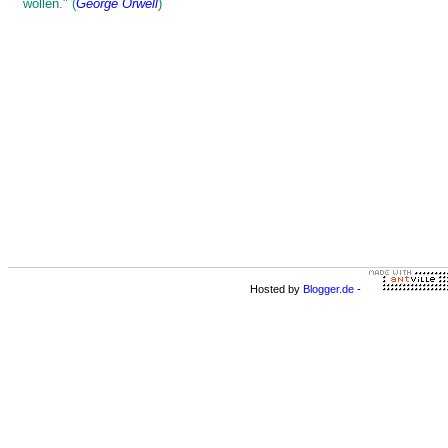
wollen." (
George Orwell
)
Hosted by
Blogger.de
-