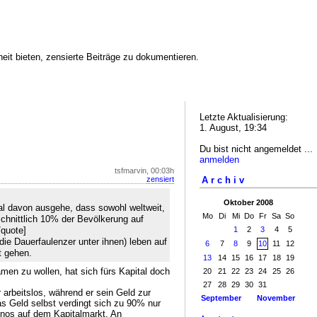
eit bieten, zensierte Beiträge zu dokumentieren.
Letzte Aktualisierung:
1. August, 19:34
Du bist nicht angemeldet ...
anmelden
tsfmarvin, 00:03h
Archiv
zensiert
Oktober 2008
l davon ausgehe, dass sowohl weltweit,
Mo
Di
Mi
Do
Fr
Sa
So
schnittlich 10% der Bevölkerung auf
1
2
3
4
5
/quote]
die Dauerfaulenzer unter ihnen) leben auf
6
7
8
9
10
11
12
t gehen.
13
14
15
16
17
18
19
men zu wollen, hat sich fürs Kapital doch
20
21
22
23
24
25
26
27
28
29
30
31
er arbeitslos, während er sein Geld zur
September
November
as Geld selbst verdingt sich zu 90% nur
inos auf dem Kapitalmarkt. An