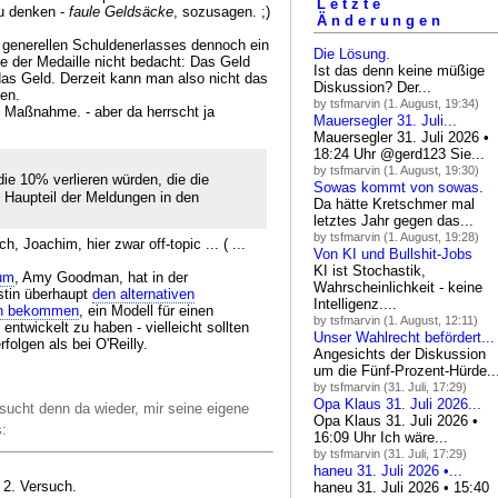
Letzte
zu denken -
faule Geldsäcke
, sozusagen. ;)
Änderungen
s generellen Schuldenerlasses dennoch ein
Die Lösung.
ite der Medaille nicht bedacht: Das Geld
Ist das denn keine müßige
as Geld. Derzeit kann man also nicht das
Diskussion? Der...
hen.
by tsfmarvin (1. August, 19:34)
ne Maßnahme. - aber da herrscht ja
Mauersegler 31. Juli...
Mauersegler 31. Juli 2026 •
18:24 Uhr @gerd123 Sie...
by tsfmarvin (1. August, 19:30)
 die 10% verlieren würden, die die
Sowas kommt von sowas.
 Haupteil der Meldungen in den
Da hätte Kretschmer mal
letztes Jahr gegen das...
by tsfmarvin (1. August, 19:28)
, Joachim, hier zwar off-topic ... ( ...
Von KI und Bullshit-Jobs
KI ist Stochastik,
um
, Amy Goodman, hat in der
Wahrscheinlichkeit - keine
stin überhaupt
den alternativen
Intelligenz....
hen bekommen
, ein Modell für einen
by tsfmarvin (1. August, 12:11)
ntwickelt zu haben - vielleicht sollten
Unser Wahlrecht befördert...
folgen als bei O'Reilly.
Angesichts der Diskussion
um die Fünf-Prozent-Hürde..
by tsfmarvin (31. Juli, 17:29)
Opa Klaus 31. Juli 2026...
sucht denn da wieder, mir seine eigene
Opa Klaus 31. Juli 2026 •
s:
16:09 Uhr Ich wäre...
by tsfmarvin (31. Juli, 17:29)
haneu 31. Juli 2026 •...
n 2. Versuch.
haneu 31. Juli 2026 • 15:40