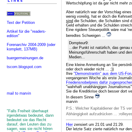
Links
Wertschöpfung ist da gar nicht mehr 
Aber natürlich war der Vorschlag eine
wenig voreilig, hat er doch die Kehrse
sind
die Schulden, die Schulden sind d
Text der Petition
Geld erhalten und die Schulden streic
Eine rigidere Steuerpolitik wäre mal '
Artikel für die "readers-
beredtes Schweigen ...
edition"
Dompteur9:
Forenarchiv 2004-2009
(oder
...der Punkt ist natürlich, das genau
komplett, 137MB)
Meinungsführerschaft haben und den
Medien...
buergermeinungen.de
Eine kleine Anmerkung an Sie persönlich
tscom.blogspot.com
oder doch wieder nicht ... ;))
Ihre
"Demonstrantin" aus dem US-For
vergangenen Woche als erste Journali
Friedensnobelpreis dafür zugesproc
"wahrhaft unabhängigen Journalismus" e
Sie die Kreditkrise doch besser dort ver
mail to marvin
In diesem Sinne
marvin
P.S.: Welcher Kapitaldiener der TS ver
"Falls Freiheit überhaupt
Abhängigkeit aufzudrücken ... :rolleye
irgendetwas bedeutet, dann
bedeutet sie das Recht
darauf, den Leuten das zu
Hier
zensiert um 21:01 und 21:29.
sagen, was sie nicht hören
Der letzte Satz zierte natürlich nur de