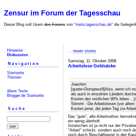
Zensur im Forum der Tagesschau
Dieser Blog soll Usern
des Forums
von
"meta.tagesschau.de"
die Gelegenh
Hinweise
...
newer stories
Diskussion
Samstag, 11. Oktober 2008
Navigation
Arbeitslose Geldsäcke
Startseite
Themen
Joachim:
[quote=Dompteur9]Also, wenn ich ma
ältere Texte
als auch in einzelnen Ländern durch
Blogger.de Startseite
Kosten des restlichen 90% leben ...[
Stimmt - Die Arbeitslosen (vor allem 
Kosten jener, die jeden Tag zur Arbei
Suche
Das
"gute", alte
Arbeitsethos hervorkra
ein wenig überholt:
Inzwischen ist ja nicht nur der Privati
"Arbeit" schickt, sondern auch noch d
noch durch 'Beschäftigung' in den Kas