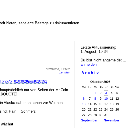
eit bieten, zensierte Beiträge zu dokumentieren.
Letzte Aktualisierung:
1. August, 19:34
Du bist nicht angemeldet ...
anmelden
bravolima, 17:59h
Archiv
zensiert
ad.php?p=810392#post810392
Oktober 2008
Mo
Di
Mi
Do
Fr
Sa
So
hauptsächlich nur von Seiten der McCain
1
2
3
4
5
t.[/QUOTE]
6
7
8
9
10
11
12
in Alaska sah man schon vor Wochen:
13
14
15
16
17
18
19
20
21
22
23
24
25
26
n sind: Pain = Schmerz
27
28
29
30
31
September
November
 wächst