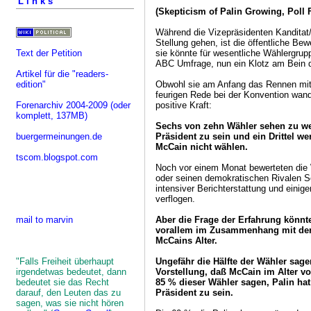
Links
(Skepticism of Palin Growing, Poll 
Während die Vizepräsidenten Kanditat/i
Stellung gehen, ist die öffentliche Be
Text der Petition
sie könnte für wesentliche Wählergru
ABC Umfrage, nun ein Klotz am Bein d
Artikel für die "readers-
edition"
Obwohl sie am Anfang das Rennen mit 
feurigen Rede bei der Konvention wande
Forenarchiv 2004-2009
(oder
positive Kraft:
komplett, 137MB)
Sechs von zehn Wähler sehen zu wen
buergermeinungen.de
Präsident zu sein und ein Drittel w
McCain nicht wählen.
tscom.blogspot.com
Noch vor einem Monat bewerteten die
oder seinen demokratischen Rivalen 
intensiver Berichterstattung und einige
verflogen.
mail to marvin
Aber die Frage der Erfahrung könnte
vorallem im Zusammenhang mit der 
McCains Alter.
"Falls Freiheit überhaupt
Ungefähr die Hälfte der Wähler sagen
irgendetwas bedeutet, dann
Vorstellung, daß McCain im Alter v
bedeutet sie das Recht
85 % dieser Wähler sagen, Palin ha
darauf, den Leuten das zu
Präsident zu sein.
sagen, was sie nicht hören