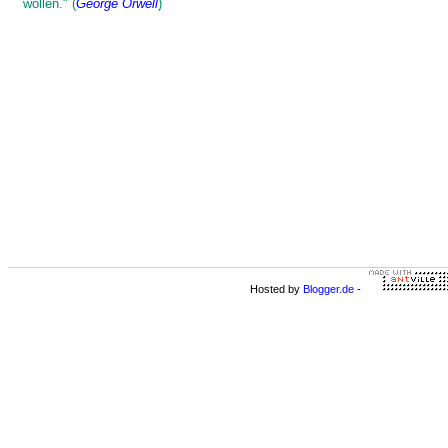
wollen." (
George Orwell
)
Hosted by
Blogger.de
-