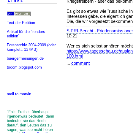
Links
Kriegstreibern - aber das bekommen
Es gibt so etwas wie "russische I
Interessen gäbe, die eigentlich ga
Die, die wir vorgesetzt bekommen,
Text der Petition
SIPRI-Bericht - Friedensmissione
Artikel für die "readers-
10:21
edition"
Forenarchiv 2004-2009
(oder
Wer es sich selbst anhören möcht
komplett, 137MB)
https://www.tagesschau.de/auslan
100.html
buergermeinungen.de
...
comment
tscom.blogspot.com
mail to marvin
"Falls Freiheit überhaupt
irgendetwas bedeutet, dann
bedeutet sie das Recht
darauf, den Leuten das zu
sagen, was sie nicht hören