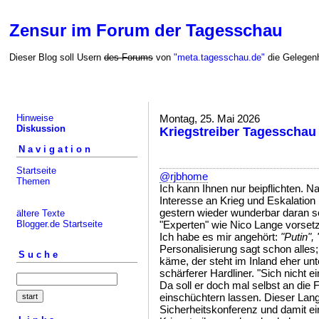
Zensur im Forum der Tagesschau
Dieser Blog soll Usern
des Forums
von
"meta.tagesschau.de"
die Gelegenh
Hinweise
Montag, 25. Mai 2026
Diskussion
Kriegstreiber Tagesschau
Navigation
Startseite
@rjbhome
Themen
Ich kann Ihnen nur beipflichten. Na
Interesse an Krieg und Eskalatio
gestern wieder wunderbar daran s
ältere Texte
Blogger.de Startseite
"Experten" wie Nico Lange vorsetz
Ich habe es mir angehört:
"Putin", 
Personalisierung sagt schon alles
Suche
käme, der steht im Inland eher un
schärferer Hardliner. "Sich nicht 
Da soll er doch mal selbst an die 
einschüchtern lassen. Dieser Lang
Sicherheitskonferenz und damit e