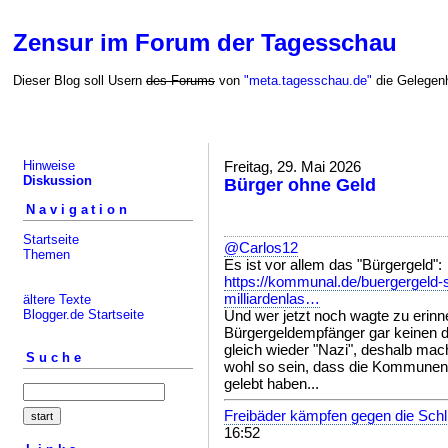
Zensur im Forum der Tagesschau
Dieser Blog soll Usern
des Forums
von
"meta.tagesschau.de"
die Gelegenh
Hinweise
Freitag, 29. Mai 2026
Diskussion
Bürger ohne Geld
Navigation
Startseite
@Carlos12
Themen
Es ist vor allem das "Bürgergeld":
https://kommunal.de/buergergeld
milliardenlas…
ältere Texte
Blogger.de Startseite
Und wer jetzt noch wagte zu erinne
Bürgergeldempfänger gar keinen d
gleich wieder "Nazi", deshalb mac
Suche
wohl so sein, dass die Kommunen a
gelebt haben...
Freibäder kämpfen gegen die Sch
16:52