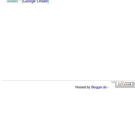
wollen." (
George Orwell
)
Hosted by
Blogger.de
-