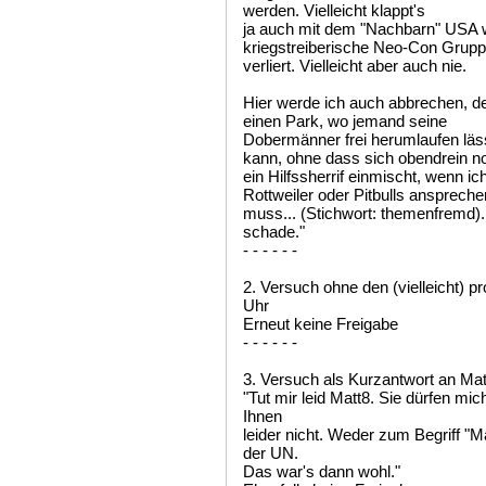
werden. Vielleicht klappt's
ja auch mit dem "Nachbarn" USA w
kriegstreiberische Neo-Con Grupp
verliert. Vielleicht aber auch nie.
Hier werde ich auch abbrechen, den
einen Park, wo jemand seine
Dobermänner frei herumlaufen läs
kann, ohne dass sich obendrein n
ein Hilfssherrif einmischt, wenn
Rottweiler oder Pitbulls anspreche
muss... (Stichwort: themenfremd). 
schade."
- - - - - -
2. Versuch ohne den (vielleicht) 
Uhr
Erneut keine Freigabe
- - - - - -
3. Versuch als Kurzantwort an Ma
"Tut mir leid Matt8. Sie dürfen mic
Ihnen
leider nicht. Weder zum Begriff "
der UN.
Das war's dann wohl."