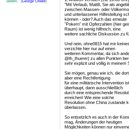
wollen." (
George Orwell
)
"Mit Verlaub, Matt8, Sie als angebl
zwischen Massen- oder Völkermo
und unterlassener Hilfestellung s
können - oder? Auch das erneute
"Pokern" mit Opferzahlen (hier gei
Raum) ist wenig hilfreich, eine
weitere sachliche Diskussion zu f
Und nein, ohne0815 hat mir keines
verzichte hier nur auf einen
weiteren Kommentar, da sich ande
@th_thuerer) zu allen Punkten ber
sehr explizit und völlig in meinem
Sie mögen, genau wie ich, die dor
aber eine Rechtfertigung
für eine militärische Intervention 
überhaupt, dann ausschließlich
durch eine entsprechende Resolut
erreichen! Wie eine solche
Resolution ohne China zustande ko
überlassen.
So entsetzlich es auch in der Kon
mag, Änderungen der heutigen
Möglichkeiten können nur einverne