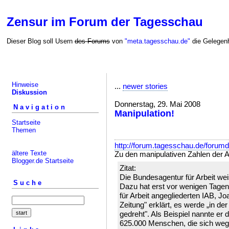
Zensur im Forum der Tagesschau
Dieser Blog soll Usern
des Forums
von
"meta.tagesschau.de"
die Gelegenh
Hinweise
...
newer stories
Diskussion
Donnerstag, 29. Mai 2008
Navigation
Manipulation!
Startseite
Themen
http://forum.tagesschau.de/forum
ältere Texte
Zu den manipulativen Zahlen der A
Blogger.de Startseite
Zitat:
Die Bundesagentur für Arbeit weis
Suche
Dazu hat erst vor wenigen Tagen
für Arbeit angegliederten IAB, J
Zeitung" erklärt, es werde „in de
gedreht". Als Beispiel nannte er 
625.000 Menschen, die sich weg