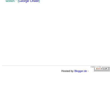
wollen." (
George Orwell
)
Hosted by
Blogger.de
-