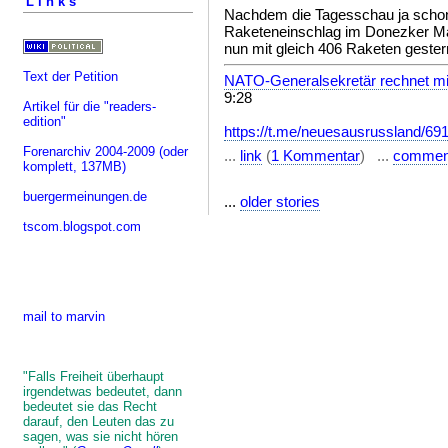
Links
Nachdem die Tagesschau ja schon 
Raketeneinschlag im Donezker Mark
nun mit gleich 406 Raketen gestern
Text der Petition
NATO-Generalsekretär rechnet mi
9:28
Artikel für die "readers-
edition"
https://t.me/neuesausrussland/69
Forenarchiv 2004-2009
(oder
...
link
(
1 Kommentar
) ...
commen
komplett, 137MB)
buergermeinungen.de
...
older stories
tscom.blogspot.com
mail to marvin
"Falls Freiheit überhaupt
irgendetwas bedeutet, dann
bedeutet sie das Recht
darauf, den Leuten das zu
sagen, was sie nicht hören