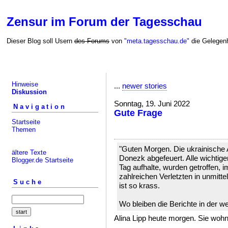
Zensur im Forum der Tagesschau
Dieser Blog soll Usern
des Forums
von
"meta.tagesschau.de"
die Gelegenh
Hinweise
...
newer stories
Diskussion
Sonntag, 19. Juni 2022
Navigation
Gute Frage
Startseite
Themen
"Guten Morgen. Die ukrainische
ältere Texte
Donezk abgefeuert. Alle wichtige
Blogger.de Startseite
Tag aufhalte, wurden getroffen, i
zahlreichen Verletzten in unmit
Suche
ist so krass.
Wo bleiben die Berichte in der w
Alina Lipp heute morgen. Sie wohnt