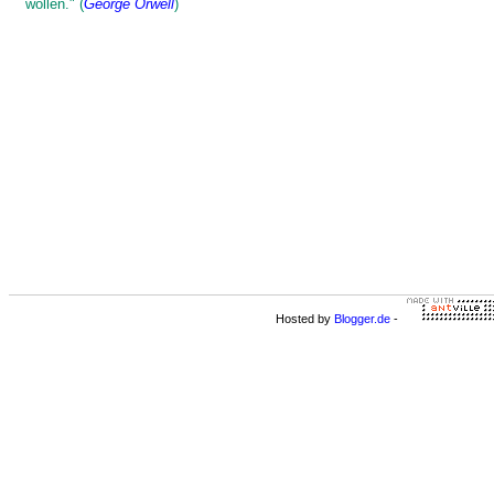
wollen." (
George Orwell
)
Hosted by
Blogger.de
-