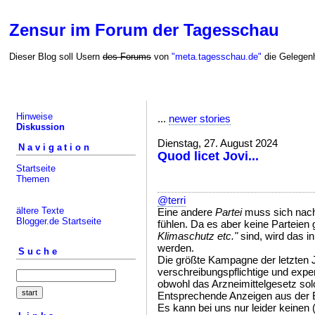
Zensur im Forum der Tagesschau
Dieser Blog soll Usern
des Forums
von
"meta.tagesschau.de"
die Gelegenh
Hinweise
...
newer stories
Diskussion
Dienstag, 27. August 2024
Navigation
Quod licet Jovi...
Startseite
Themen
@terri
ältere Texte
Eine andere
Partei
muss sich na
Blogger.de Startseite
fühlen. Da es aber keine Parteien g
Klimaschutz etc."
sind, wird das i
werden.
Suche
Die größte Kampagne der letzten J
verschreibungspflichtige und exper
obwohl das Arzneimittelgesetz solc
Entsprechende Anzeigen aus der 
Es kann bei uns nur leider keine